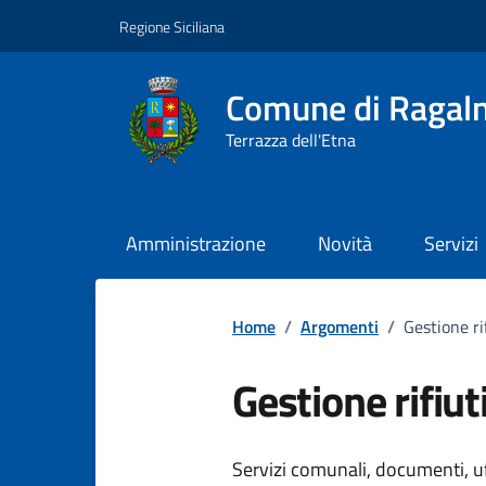
Vai ai contenuti
Vai al footer
Regione Siciliana
Comune di Ragal
Terrazza dell'Etna
Amministrazione
Novità
Servizi
Home
/
Argomenti
/
Gestione ri
Gestione rifiut
Dettagli dell
Servizi comunali, documenti, uff