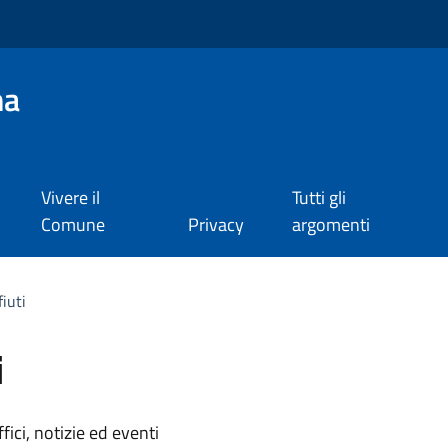
na
Vivere il
Tutti gli
Comune
Privacy
argomenti
fiuti
i
'argomento
ici, notizie ed eventi