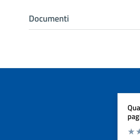
Documenti
Qua
pag
Valut
Va