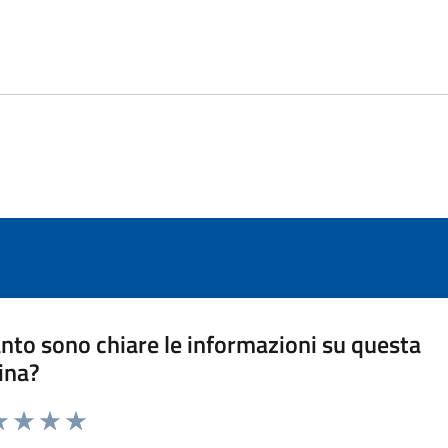
nto sono chiare le informazioni su questa
ina?
a 1 stelle su 5
luta 2 stelle su 5
Valuta 3 stelle su 5
Valuta 4 stelle su 5
Valuta 5 stelle su 5