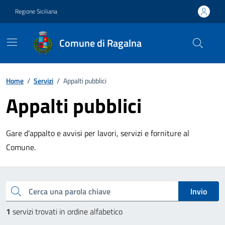
Vai ai contenuti
Vai al footer
Regione Siciliana
Comune di Ragalna
Home
/
Servizi
/
Appalti pubblici
Appalti pubblici
Gare d’appalto e avvisi per lavori, servizi e forniture al
Comune.
Esplora tutti i servizi
Cerca una parola chiave
Invio
1
servizi trovati in ordine alfabetico