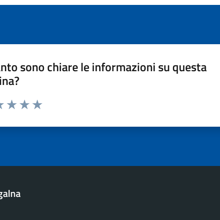
nto sono chiare le informazioni su questa
ina?
a 1 stelle su 5
luta 2 stelle su 5
Valuta 3 stelle su 5
Valuta 4 stelle su 5
Valuta 5 stelle su 5
galna