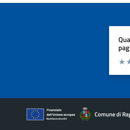
Qua
pag
Valut
Va
Comune di Ra