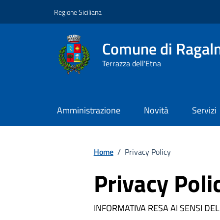
Vai ai contenuti
Vai al footer
Regione Siciliana
Comune di Ragal
Terrazza dell'Etna
Amministrazione
Novità
Servizi
Home
/
Privacy Policy
Privacy Poli
INFORMATIVA RESA AI SENSI DE