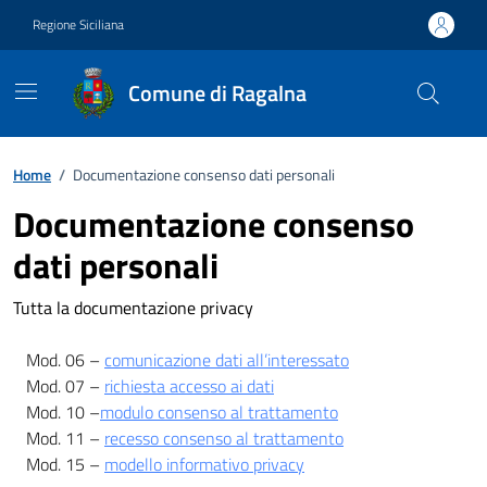
Vai ai contenuti
Vai al footer
Regione Siciliana
Comune di Ragalna
Home
/
Documentazione consenso dati personali
Documentazione consenso
dati personali
Tutta la documentazione privacy
Mod. 06 –
comunicazione dati all’interessato
Mod. 07 –
richiesta accesso ai dati
Mod. 10 –
modulo consenso al trattamento
Mod. 11 –
recesso consenso al trattamento
Mod. 15 –
modello informativo privacy