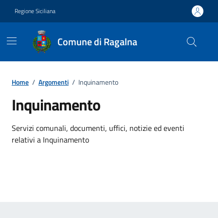
Vai ai contenuti
Vai al footer
Regione Siciliana
Comune di Ragalna
Home
/
Argomenti
/
Inquinamento
Inquinamento
Dettagli dell'argomento
Servizi comunali, documenti, uffici, notizie ed eventi
relativi a Inquinamento