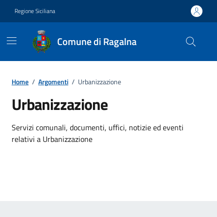
Vai ai contenuti
Vai al footer
Regione Siciliana
Comune di Ragalna
Home
/
Argomenti
/
Urbanizzazione
Urbanizzazione
Dettagli dell'argomento
Servizi comunali, documenti, uffici, notizie ed eventi
relativi a Urbanizzazione